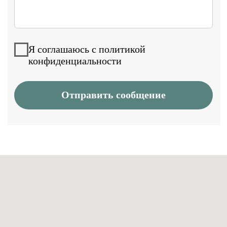
Вопросы и предложения
+7 (968) 371-30-01
info@annapharm.com
Социальные сети
Адрес:
Москва, Староалексеевская, 5
Для клиентов
Каталог
Доставка и
оплата
Политика возврата
О компании
Контакты
Информация
Блог